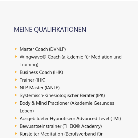
MEINE QUALIFIKATIONEN
Master Coach (DVNLP)
E
Wingwave®-Coach (a.k.demie für Mediation und
E
Training)
Business Coach (IHK)
E
Trainer (IHK)
E
NLP-Master (IANLP)
E
Systemisch-Kinesiologischer Berater (IPK)
E
Body & Mind Practioner (Akademie Gesundes
E
Leben)
Ausgebildeter Hypnotiseur Advanced Level (TMI)
E
Bewusstseinstrainer (THEKI® Academy)
E
Kursleiter Meditation (Berufsverband für
E