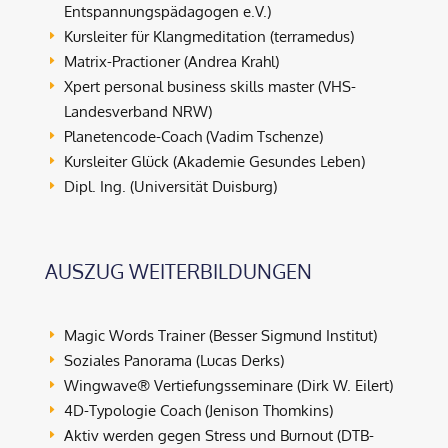
Entspannungspädagogen e.V.)
Kursleiter für Klangmeditation (terramedus)
E
Matrix-Practioner (Andrea Krahl)
E
Xpert personal business skills master (VHS-
E
Landesverband NRW)
Planetencode-Coach (Vadim Tschenze)
E
Kursleiter Glück (Akademie Gesundes Leben)
E
Dipl. Ing. (Universität Duisburg)
E
AUSZUG WEITERBILDUNGEN
Magic Words Trainer (Besser Sigmund Institut)
E
Soziales Panorama (Lucas Derks)
E
Wingwave® Vertiefungsseminare (Dirk W. Eilert)
E
4D-Typologie Coach (Jenison Thomkins)
E
Aktiv werden gegen Stress und Burnout (DTB-
E