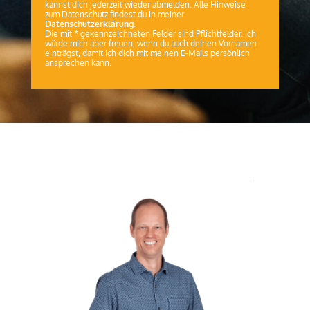
kannst dich jederzeit wieder abmelden. Alle Hinweise
zum Datenschutz findest du in meiner
Datenschutzerklärung
.
Die mit * gekennzeichneten Felder sind Pflichtfelder. Ich
würde mich aber freuen, wenn du auch deinen Vornamen
einträgst, damit ich dich mit meinen E-Mails persönlich
ansprechen kann.