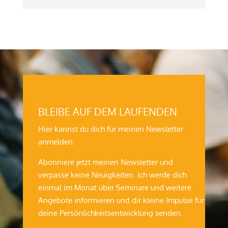
BLEIBE AUF DEM LAUFENDEN
Hier kannst du dich für meinen Newsletter
anmelden.
Abonniere jetzt meinen Newsletter und
verpasse keine Neuigkeiten. Ich werde dich
einmal im Monat über Seminare und weitere
Angebote informieren und dir kleine Impulse für
deine Persönlichkeitsentwicklung senden.